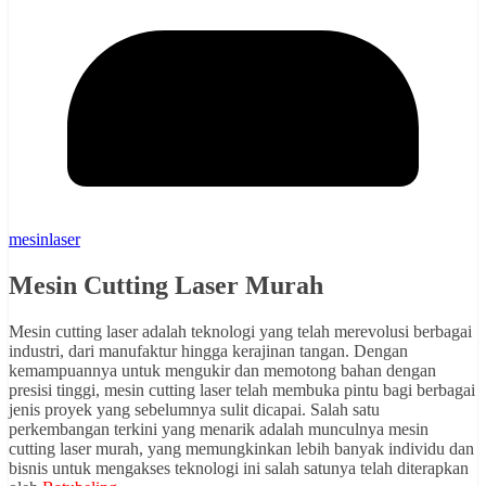
mesinlaser
Mesin Cutting Laser Murah
Mesin cutting laser adalah teknologi yang telah merevolusi berbagai
industri, dari manufaktur hingga kerajinan tangan. Dengan
kemampuannya untuk mengukir dan memotong bahan dengan
presisi tinggi, mesin cutting laser telah membuka pintu bagi berbagai
jenis proyek yang sebelumnya sulit dicapai. Salah satu
perkembangan terkini yang menarik adalah munculnya mesin
cutting laser murah, yang memungkinkan lebih banyak individu dan
bisnis untuk mengakses teknologi ini salah satunya telah diterapkan