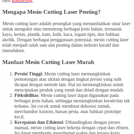
oleh
Batubeling
.
Mengapa Mesin Cutting Laser Penting?
Mesin cutting laser adalah perangkat yang memanfaatkan sinar laser
untuk mengukir atau memotong berbagai jenis bahan, termasuk
kayu, kertas, plastik, kain, kulit, kaca, logam tipis, dan bahkan
akrilik. Dengan berbagai penggunaan potensial, mesin cutting laser
telah menjadi salah satu alat penting dalam industri kreatif dan
manufaktur.
Manfaat Mesin Cutting Laser Murah
Presisi Tinggi
: Mesin cutting laser memungkinkan
pemotongan atau ukiran dengan tingkat presisi yang sulit
dicapai dengan metode lain. Hal ini memungkinkan untuk
menciptakan produk yang rumit dan detail dengan mudah.
Fleksibilitas
: Mesin cutting laser dapat digunakan pada
berbagai jenis bahan, sehingga memungkinkan kreativitas tak
terbatas. Ini cocok untuk membuat dekorasi rumah,
merchandise kustom, hiasan pesta, atau bahkan prototipe
kecil.
Kecepatan dan Efisiensi
: Dibandingkan dengan proses
manual, mesin cutting laser bekerja dengan cepat dan efisien.
Ini dapat membantu menghemat waktu dan tenaga kerja