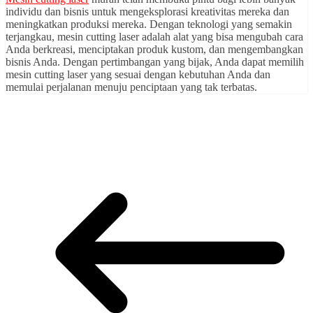
individu dan bisnis untuk mengeksplorasi kreativitas mereka dan
meningkatkan produksi mereka. Dengan teknologi yang semakin
terjangkau, mesin cutting laser adalah alat yang bisa mengubah cara
Anda berkreasi, menciptakan produk kustom, dan mengembangkan
bisnis Anda. Dengan pertimbangan yang bijak, Anda dapat memilih
mesin cutting laser yang sesuai dengan kebutuhan Anda dan
memulai perjalanan menuju penciptaan yang tak terbatas.