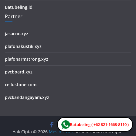
Batubeling.id
Partner
jasacnc.xyz
plafonakustik.xyz
plafonarmstrong.xyz
pvcboard.xyz
cellustone.com
pvckandangayam.xyz
Batubeling ( +62 821-1668-8110 )
Hak Cipta © 2026
Mesin Laser
. Keseluruhan Hak Cipta.