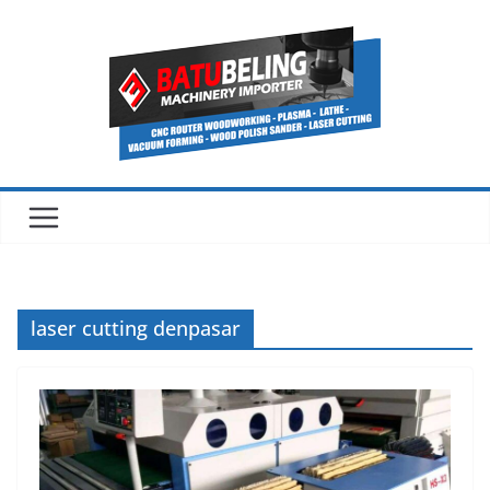
Skip
to
content
laser cutting denpasar