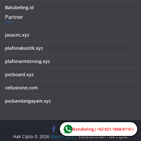
Batubeling.id
Partner
jasacnc.xyz
plafonakustik.xyz
plafonarmstrong.xyz
pvcboard.xyz
cellustone.com
pvckandangayam.xyz
Batubeling ( +62 821-1668-8110 )
Hak Cipta © 2026
Mesin Laser
. Keseluruhan Hak Cipta.