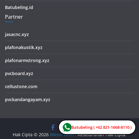
Batubeling.id
Partner
jasacnc.xyz
plafonakustik.xyz
plafonarmstrong.xyz
pvcboard.xyz
cellustone.com
pvckandangayam.xyz
Batubeling ( +62 821-1668-8110 )
Hak Cipta © 2026
Mesin Laser
. Keseluruhan Hak Cipta.